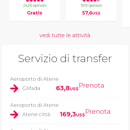
2426 opinioni
509 opinioni
Gratis
57,6
US$
vedi tutte le attività
Servizio di transfer
Aeroporto di Atene
Prenota
63,8
Glifada
US$
Aeroporto di Atene
Prenota
169,3
Atene città
US$