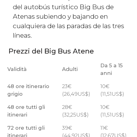
del autobús turístico Big Bus de
Atenas subiendo y bajando en
cualquiera de las paradas de las tres
líneas.
Prezzi del Big Bus Atene
Da 5 a 15
Validità
Adulti
anni
48 ore itinerario
23
€
10
€
grigio
(26,49
US$
)
(11,51
US$
)
48 ore tutti gli
28
€
10
€
itinerari
(32,25
US$
)
(11,51
US$
)
72 ore tutti gli
39
€
11
€
itinerari
(44,92
US$
)
(12,67
US$
)