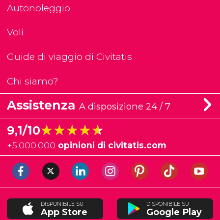
Autonoleggio
Voli
Guide di viaggio di Civitatis
Chi siamo?
Assistenza
A disposizione 24 / 7
★★★★★
★★★★★
9,1/10
+
5.000.000
opinioni di civitatis.com
DISPONIBILE SU
DISPONIBILE SU
App Store
Google Play