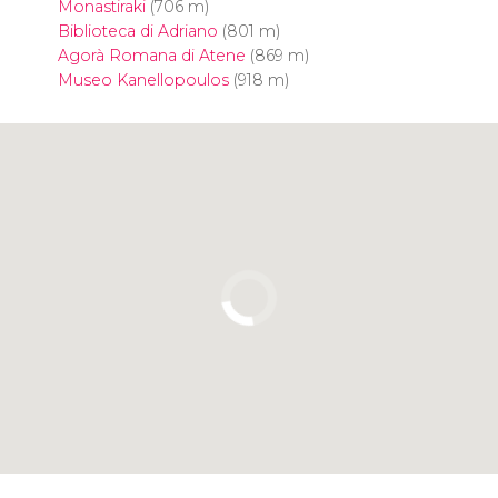
Monastiraki
(706 m)
Biblioteca di Adriano
(801 m)
Agorà Romana di Atene
(869 m)
Museo Kanellopoulos
(918 m)
Clicca per usare la mappa