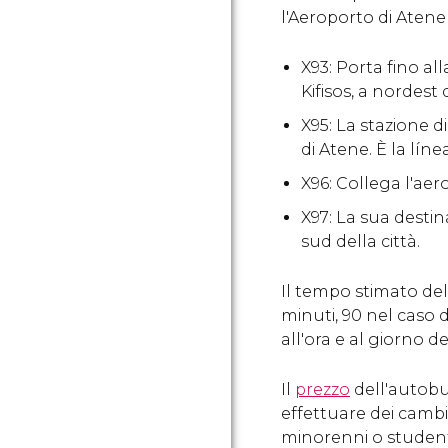
l'Aeroporto di Atene c
X93: Porta fino al
Kifisos, a nordest d
X95: La stazione d
di Atene. È la lín
X96: Collega l'aer
X97: La sua destin
sud della città.
Il tempo stimato del 
minuti, 90 nel caso 
all'ora e al giorno d
Il
prezzo
dell'autobus
effettuare dei cambi.
minorenni o studenti