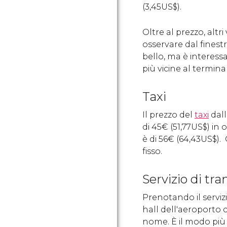
(3,45
US$
).
Oltre al prezzo, altr
osservare dal finest
bello, ma è interess
più vicine al termina
Taxi
Il prezzo del
taxi
dall
di 45
€
(51,77
US$
) in 
è di 56
€
(64,43
US$
).
fisso.
Servizio di tra
Prenotando il servizi
hall dell'aeroporto 
nome. È il modo più