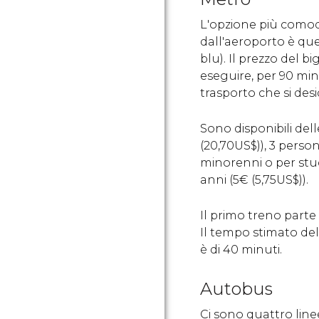
L'opzione più comod
dall'aeroporto è quel
blu). Il prezzo del bi
eseguire, per 90 minut
trasporto che si des
Sono disponibili dell
(20,70
US$
)), 3 perso
minorenni o per stud
anni (5
€
(5,75
US$
)).
Il primo treno parte d
Il tempo stimato de
è di 40 minuti.
Autobus
Ci sono quattro lin