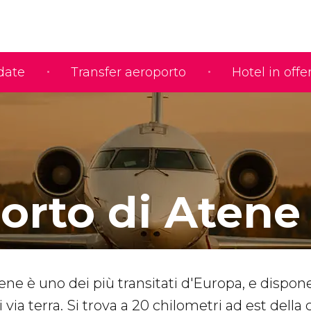
idate
Transfer aeroporto
Hotel in offe
orto di Atene
ene è uno dei più transitati d'Europa, e dispon
 via terra. Si trova a 20 chilometri ad est della c