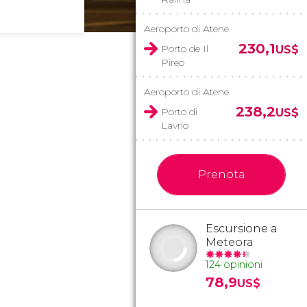
Aeroporto di Atene
230,1
Porto de Il
US$
Pireo
Aeroporto di Atene
238,2
Porto di
US$
Lavrio
Prenota
Escursione a
Meteora
124 opinioni
78,9
US$