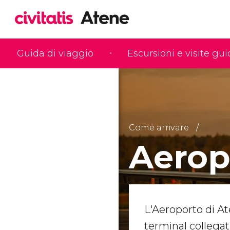
Guida di viaggio
Escursioni e visite gu
Come arrivare
Aerop
L'Aeroporto di At
terminal collegati