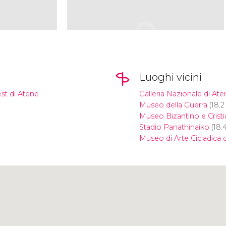
Luoghi vicini
est di Atene
Galleria Nazionale di Ate
Museo della Guerra
(18.2
Museo Bizantino e Crist
Stadio Panathinaiko
(18.
Museo di Arte Cicladica 
Clicca per usare la mappa