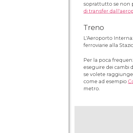
soprattutto se non 
di transfer dall'aer
Treno
L'Aeroporto Internaz
ferroviarie alla Stazi
Per la poca frequen
eseguire dei cambi d
se volete raggiungere
come ad esempio
C
metro.