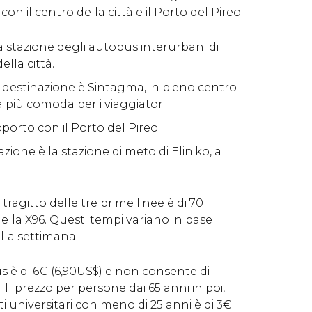
on il centro della città e il Porto del Pireo:
la stazione degli autobus interurbani di
ella città.
i destinazione è Sintagma, in pieno centro
ea più comoda per i viaggiatori.
oporto con il Porto del Pireo.
azione è la stazione di meto di Eliniko, a
tragitto delle tre prime linee è di 70
della X96. Questi tempi variano in base
ella settimana.
 è di 6
€
(6,90
US$
) e non consente di
 Il prezzo per persone dai 65 anni in poi,
 universitari con meno di 25 anni è di 3
€