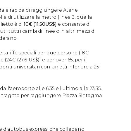
a e rapida di raggiungere Atene
la di utilizzare la metro (linea 3, quella
glietto è di
10
€
(11,50
US$
)
e consente di
i, tutti i cambi di linee o in altri mezzi di
iderano.
e tariffe speciali per due persone (18
€
ne (24
€
(27,61
US$
)) e per over 65, per i
enti universitari con un'età inferiore a 25
all'aeroporto alle 6:35 e l'ultimo alle 23:35.
l tragitto per raggiungere Piazza Sintagma
ee d'autobus express, che collegano