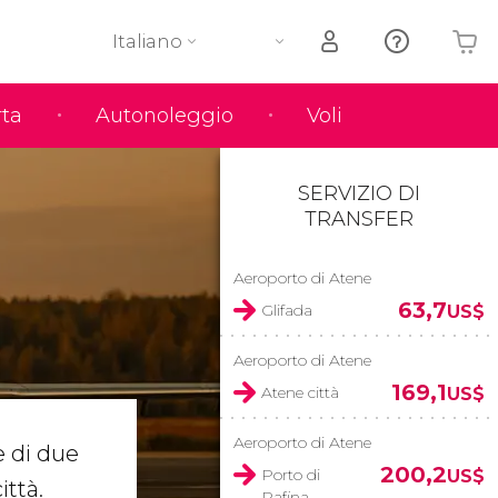
Italiano
rta
Autonoleggio
Voli
Il tuo carrello è vuoto
SERVIZIO DI
TRANSFER
Aeroporto di Atene
63,7
Glifada
US$
Aeroporto di Atene
169,1
Atene città
US$
Aeroporto di Atene
e di due
200,2
Porto di
US$
ittà.
Rafina