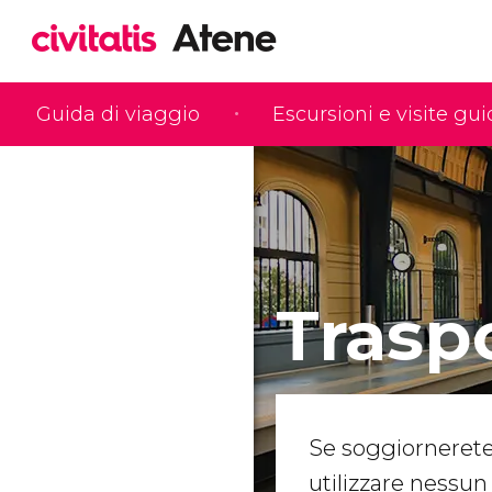
Guida di viaggio
Escursioni e visite gu
Trasp
Se soggiornerete
utilizzare nessun 