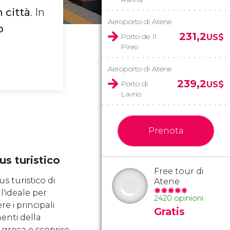
 città
. In
Aeroporto di Atene
o
231,2
Porto de Il
US$
Pireo
Aeroporto di Atene
239,2
Porto di
US$
Lavrio
Prenota
s turistico
Free tour di
s turistico di
Atene
l'ideale per
2420 opinioni
e i principali
Gratis
nti della
 greca e scoprire