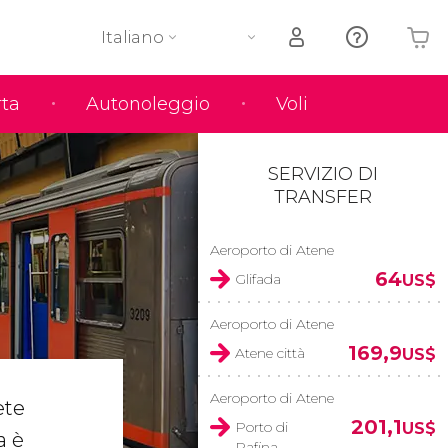
Italiano
rta
Autonoleggio
Voli
Il tuo carrello è vuoto
SERVIZIO DI
TRANSFER
Aeroporto di Atene
64
Glifada
US$
Aeroporto di Atene
169,9
Atene città
US$
Aeroporto di Atene
ete
201,1
Porto di
US$
a è
Rafina