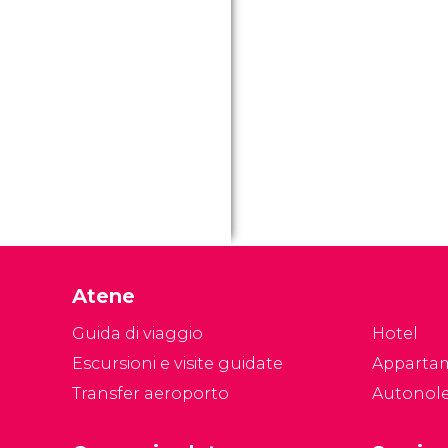
Atene
Guida di viaggio
Hotel
Escursioni e visite guidate
Apparta
Transfer aeroporto
Autonol