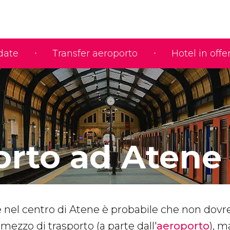
idate
Transfer aeroporto
Hotel in offe
orto ad Atene
 nel centro di Atene è probabile che non dovr
mezzo di trasporto (a parte dall'
aeroporto
), m