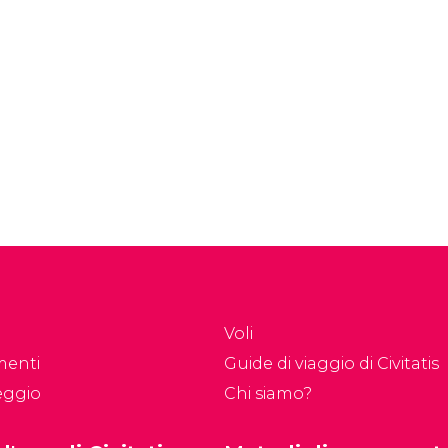
Voli
menti
Guide di viaggio di Civitatis
eggio
Chi siamo?