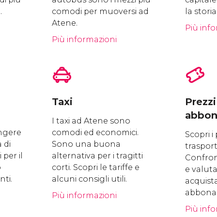
.
comodi per muoversi ad
la storia
Atene.
Più inf
Più informazioni
Taxi
Prezzi
abbon
I taxi ad Atene sono
ungere
comodi ed economici.
Scopri i 
a di
Sono una buona
trasport
 per il
alternativa per i tragitti
Confront
o
corti. Scopri le tariffe e
e valut
ti.
alcuni consigli utili.
acquist
abbona
Più informazioni
Più inf