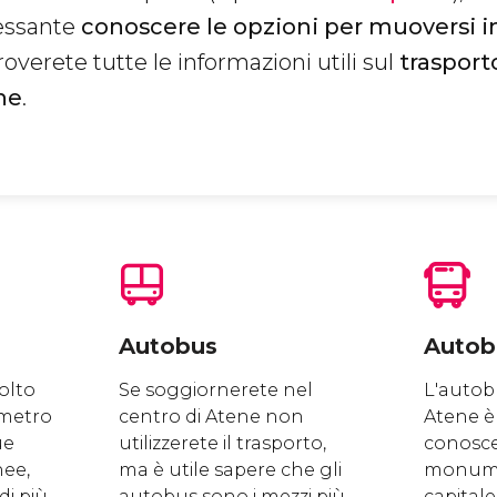
essante
conoscere le opzioni per muoversi in
overete tutte le informazioni utili sul
trasport
ne
.
Autobus
Autobu
olto
Se soggiornerete nel
L'autobu
 metro
centro di Atene non
Atene è 
ue
utilizzerete il trasporto,
conoscer
nee,
ma è utile sapere che gli
monume
di più
autobus sono i mezzi più
capitale