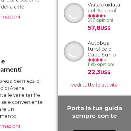
Visita guidata
 della città.
dell'Acropoli
ormazioni
507 opinioni
57,8
US$
Autobus
turistico di
Capo Sunio
 e
1198 opinioni
amenti
22,3
US$
prezzi dei mezzi di
vedi tutte le attività
o di Atene.
a le varie tariffe
a se è conveniente
Porta la tua guida
are un
sempre con te
mento.
ormazioni