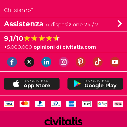
Chi siamo?
Assistenza
A disposizione 24 / 7
★★★★★
★★★★★
9,1/10
+
5.000.000
opinioni di civitatis.com
DISPONIBILE SU
DISPONIBILE SU
App Store
Google Play